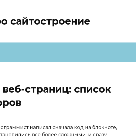
ро сайтостроение
 веб-страниц: список
оров
ограммист написал сначала код на блокноте,
тановились все более сложными, и сразу