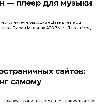
йн — плеер для музыки
П исполнители Выходные Дэвид Гетта Эд
н ван Бюрен Мадонна ATB Zivert Депеш Мод
страничных сайтов:
инг самому
н Целевая страница — это одностраничный веб-