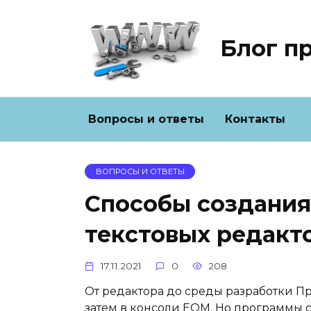
Перейти
к
содержанию
Блог п
Вопросы и ответы
Контакты
ВОПРОСЫ И ОТВЕТЫ
Способы создания
текстовых редакт
17.11.2021
0
208
От редактора до среды разработки Пр
затем в консоли EOM. Но программы с