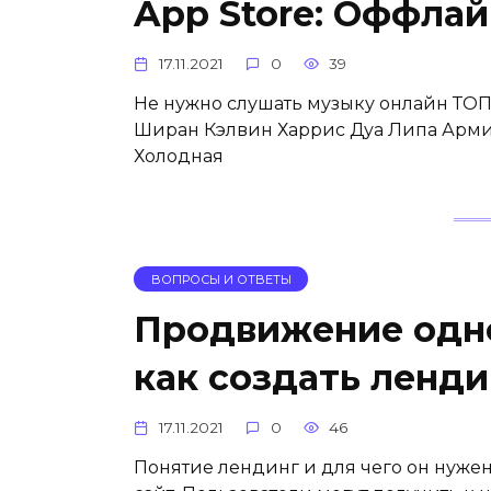
‎App Store: Оффла
17.11.2021
0
39
Не нужно слушать музыку онлай‪н‬ ТО
Ширан Кэлвин Харрис Дуа Липа Арми
Холодная
ВОПРОСЫ И ОТВЕТЫ
Продвижение одно
как создать ленд
17.11.2021
0
46
Понятие лендинг и для чего он нуже